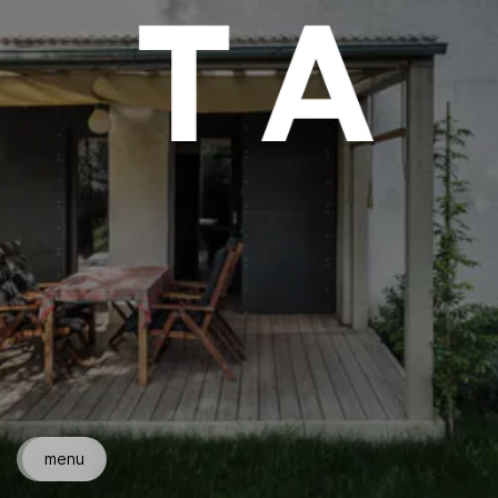
←
menu
→